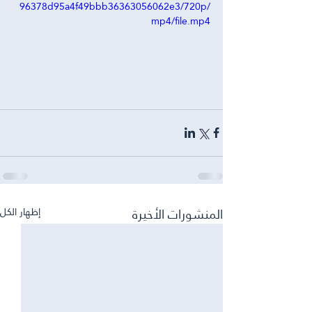
96378d95a4f49bbb36363056062e3/720p/
mp4/file.mp4
المنشورات الأخيرة
إظهار الكل