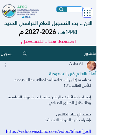
الان .. بدء التسجيل للعام الدراسي الجديد
2026-2027
م
1448هـ ،
اضغط هنا .. للتسجيل
منشور
تسجيل
Aisha Ali
أهلاً بالعالم في السعودية
بمناسبة إعلان إستضافة المملكةالعربية السعودية 
لكأس العالم ٢٠٣٤
إحتفلت ابتدائية عبدالرحمن فقيه للبنات بهذه المناسبة 
وذلك خلال الطابور الصباحي . 
تنفيذ الإرشاد الطلابي 
بإشراف إدارة المرحلة الابتدائية
https://video.wixstatic.com/video/5f5c6f_edf