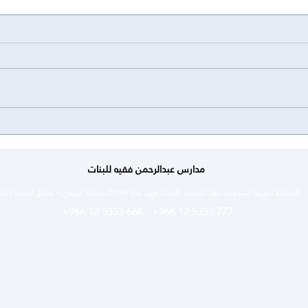
انجاز
‏إنجاز⭐️| ‏تبارك مدارس عبدالرحمن فقيه
للبنات فـوز ابنتها الطالبة ميريام
أسامة تركستاني بجائزة خاصة في
حفل الأولمبياد الوطني للإبداع
العلمي (إبداع). ‏خالـص التهاني لها
ولأسرتها على هذا الانجاز #إبداع_
مدارس عبدالرحمن فقيه للبنات
المملكة العربية السعودية مكة المكرمة -الملك فهد، مكة 24346-مخطط الزايدي – مقابل الغرفة التجارية
+966 12 5333 666
-
+966 12 5333 777