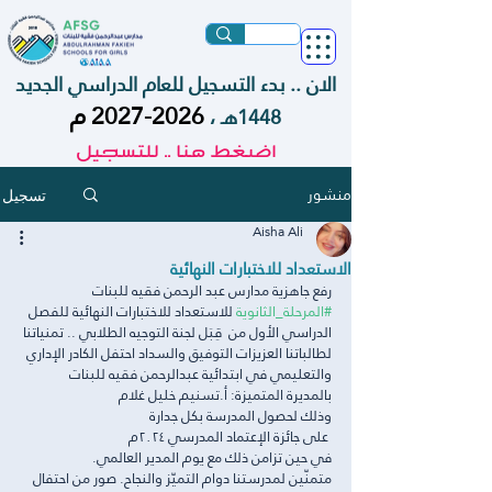
الان .. بدء التسجيل للعام الدراسي الجديد
2026-2027
م
1448هـ ،
اضغط هنا .. للتسجيل
منشور
تسجيل
Aisha Ali
الاستعداد للاختبارات النهائية
رفع جاهزية مدارس عبد الرحمن فقيه للبنات 
#المرحلة_الثانوية
 للاستعداد للاختبارات النهائية للفصل 
الدراسي الأول من  قِبَل لجنة التوجيه الطلابي .. تمنياتنا 
لطالباتنا العزيزات التوفيق والسداد احتفل الكادر الإداري 
والتعليمي في ابتدائية عبدالرحمن فقيه للبنات
بالمديرة المتميزة: أ.تسنيم خليل غلام 
وذلك لحصول المدرسة بكل جدارة 
 على جائزة الإعتماد المدرسي ٢٠٢٤م
في حين تزامن ذلك مع يوم المدير العالمي.
متمنّين لمدرستنا دوام التميّز والنجاح. صور من احتفال 