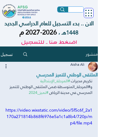
الان .. بدء التسجيل للعام الدراسي الجديد
2026-2027
م
1448هـ ،
اضغط هنا .. للتسجيل
منشور
تسجيل
Aisha Ali
الملتقى الوطني للتميز المدرسي
تكريم مديرات 
#المرحلة_الإبتدائية
و#المرحلة_المتوسطة ضمن الملتقى الوطني للتميز 
المدرسي في مدينة الرياض 
#تميز_2024
https://video.wixstatic.com/video/5f5c6f_2a1
170a271814b868f6976e5a1c1a8b4/720p/m
p4/file.mp4