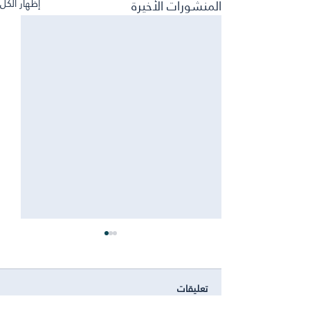
المنشورات الأخيرة
إظهار الكل
انجاز
‏إنجاز⭐️| ‏تبارك مدارس عبدالرحمن
تعليقات
فقيه للبنات فـوز ابنتها الطالبة