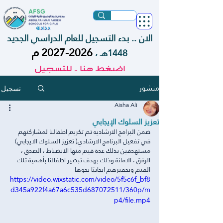
الان .. بدء التسجيل للعام الدراسي الجديد
2026-2027
م
1448هـ ،
اضغط هنا .. للتسجيل
منشور
تسجيل
Aisha Ali
تعزيز السلوك الإيجابي
ضمن البرامج الارشاديه تم تكريم اطفالنا لمشاركتهم 
في تفعيل البرنامج الارشادي( تعزيز السلوك الايجابي) 
مستهدفين بذلك عدة قيم منها الانضباط ، الصدق ، 
الرفق ، الامانة وذلك بهدف تبصير اطفالنا بأهمية تلك 
القيم وتحفيزهم ايجابيًا نحوها
https://video.wixstatic.com/video/5f5c6f_bf8
d345a922f4a67a6c535d687072511/360p/m
p4/file.mp4