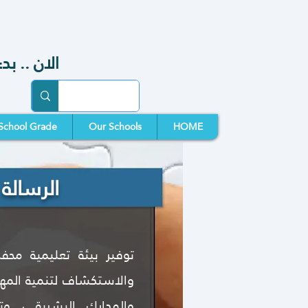
الان .. بدء ال
School Grade
Our Schools
HOME
الرسالة
توفير بيئة تعليمية محف
والاستكشاف لتنمية المها
والمدارك البشرية ، و