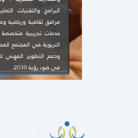
البرامج والتقنيات التعل
مرافق ثقافية ورياضية وص
خدمات تدريبية متخصصة ل
التربوية في المجتمع المح
ودعم التطوير المهني لل
فى ضوء رؤية 2030.