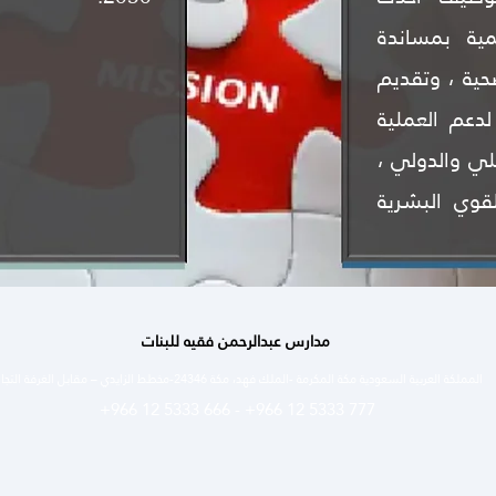
يمية بمساندة
حية ، وتقديم
دعم العملية
لي والدولي ،
قوي البشرية
مدارس عبدالرحمن فقيه للبنات
المملكة العربية السعودية مكة المكرمة -الملك فهد، مكة 24346-مخطط الزايدي – مقابل الغرفة التجارية
+966 12 5333 666
-
+966 12 5333 777