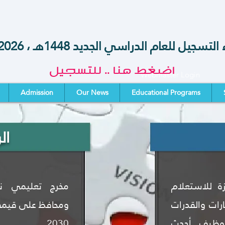
تسجيل للعام الدراسي الجديد 1448هـ ، 2026-2027 م
اضغط هنا .. للتسجيل
Webmaster Login
Admission
Our News
Educational Programs
ال
زة للاستعلام
مخرج تعليمي ن
رات والقدرات
ومحافظ على قيمه 
توظيف أحدث
2030.