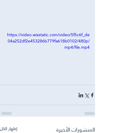
https://video.wixstatic.com/video/5f5c6f_de
04a252df2e453286b779fa618b0102/480p/
mp4/file.mp4
المنشورات الأخيرة
إظهار الكل