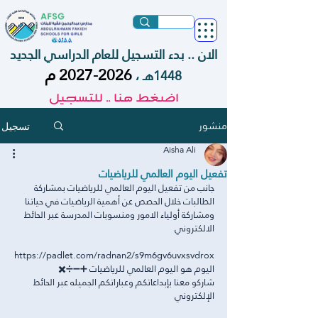
الان .. بدء التسجيل للعام الدراسي الجديد
2026-2027
م
1448هـ ،
اضغط هنا .. للتسجيل
منشور
تسجيل
Aisha Ali
تفعيل اليوم العالمي للرياضيات
جانب من تفعيل اليوم العالمي للرياضيات بمشاركة 
الطالبات خلال الحصص عن أهمية الرياضيات في حياتنا 
ومشاركة أولياء الامور ومنسوبات المدرسة عبر الحائط 
الالكتروني
https://padlet.com/radnan2/s9m6gv6uvxsvdrox
اليوم هو اليوم العالمي للرياضيات ➕➖➗✖️
شاركو معنا بإبداعاتكم وعباراتكم الجميله عبر الحائط 
الإلكتروني