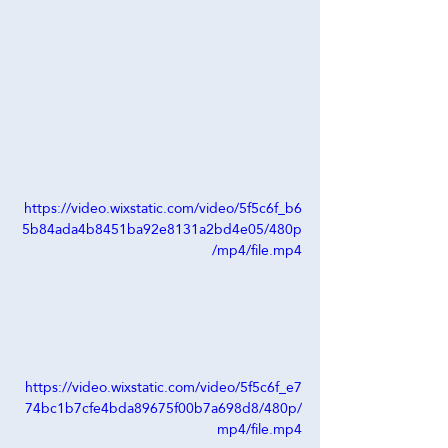
https://video.wixstatic.com/video/5f5c6f_b6
5b84ada4b8451ba92e8131a2bd4e05/480p
/mp4/file.mp4
https://video.wixstatic.com/video/5f5c6f_e7
74bc1b7cfe4bda89675f00b7a698d8/480p/
mp4/file.mp4