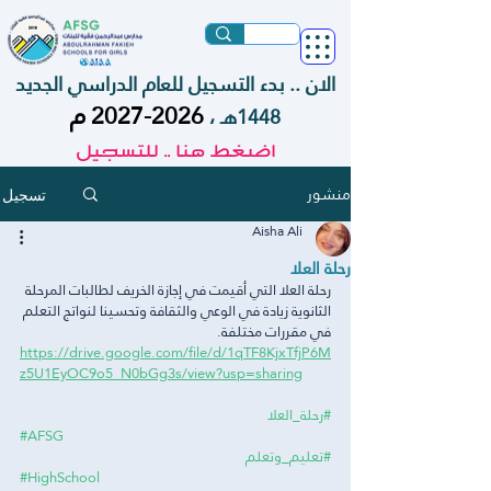
الان .. بدء التسجيل للعام الدراسي الجديد
2026-2027
م
1448هـ ،
اضغط هنا .. للتسجيل
منشور
تسجيل
Aisha Ali
رحلة العلا
رحلة العلا التي أقيمت في إجازة الخريف لطالبات المرحلة 
الثانوية زيادة في الوعي والثقافة وتحسينا لنواتج التعلم 
في مقررات مختلفة.
https://drive.google.com/file/d/1qTF8KjxTfjP6M
z5U1EyOC9o5_N0bGg3s/view?usp=sharing
#رحلة_العلا
#AFSG
#تعليم_وتعلم
#HighSchool